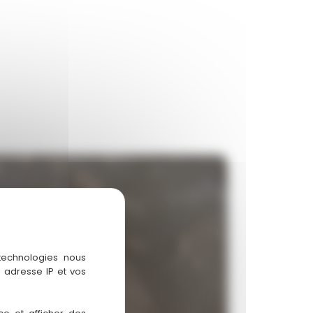
 technologies nous
 adresse IP et vos