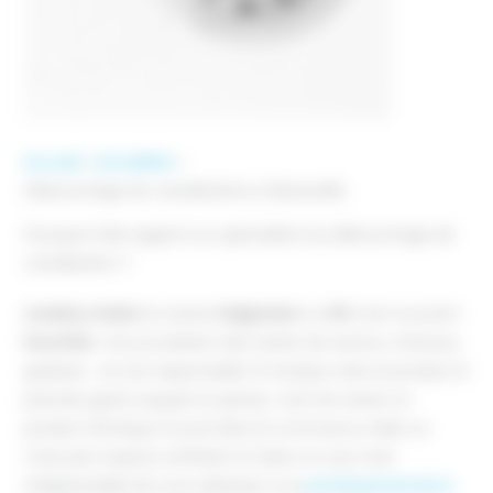
Accueil
Actualités
Débouchage de canalisations à Beauzelle
Pourquoi faire appel à un spécialiste du débouchage de
canalisation ?
Lavabos, éviers
et autres
baignoires
ou
WC
sont souvent
bouchés.
L’accumulation des restes de savons, cheveux,
graisses… en est responsable. Et lorsque cela se produit, le
premier geste auquel on pense, c’est de verser un
produit chimique trouvé dans le commerce. Mais ce
n’est pas toujours suffisant et dans ce cas, il est
indispensable de vous adresser à un
professionnel de la