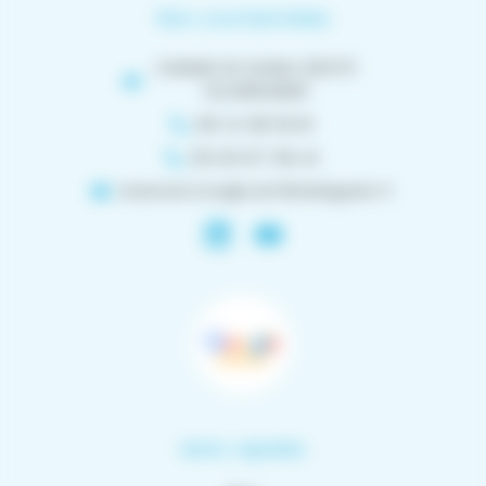
Nos coordonnées
CHEMIN DE NOBLE 82370
VILLEBRUMIER
06 14 38 18 61
05 63 67 59 41
cleanservice@camilledelgado.fr
Liens rapides