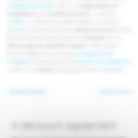
canalisation bouchée
. Celui-ci va
diagnostiquer vos
canalisations
pour
localiser le bouchon
– avec une
caméra
– et utilisera le matériel adapté, du furet au
nettoyeur haute pression pour
détruire le bouchon
. Clean
Service intervient dans la région de
Toulouse
pour un
débouchage de canalisation rapide
et sérieux. Nous
prenons également en charge le
curage de votre
canalisation
si nécessaire et la
réparation de canalisation
si celle-ci est
fissurée.
N’hésitez pas à nous
contacter
.
←
Article précédent
Article suivant
→
A découvrir également