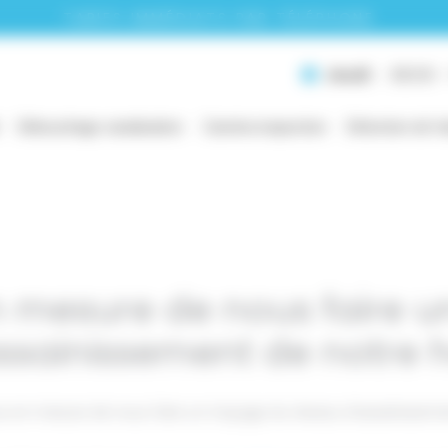
TARIFS IMMÉDIATS PAR TÉLÉPHONE
Jeudi
08:00 -
Débouchage canalisation
Caméra inspection
Détection de fu
n mesure de nous faire u
ssainissement de notre h
s en mesure de nous faire un traçage du réseau d’assainisseme