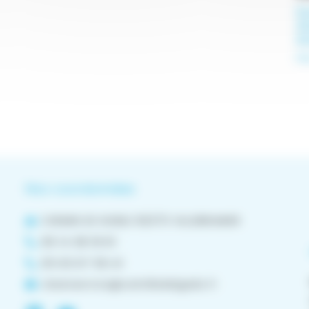
E
d
e
FA
Nos coordonnées
CHEMIN DE NOBLE 82370 VILLEBRUMIER
06 14 38 18 61
05 63 67 59 41
cleanservice@camilledelgado.fr