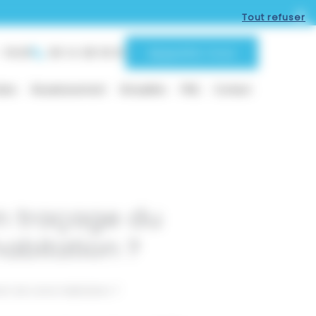
Tout refuser
 19:00
06 14 38 18 61
Apppelez nous
ites
Assainissement
Actualités
FAQ
Contact
n traçage du
abitation ?
nt de notre habitation ?