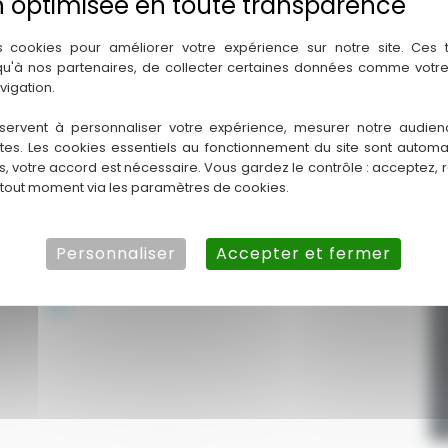
s cookies pour améliorer votre expérience sur notre site. Ces
 qu'à nos partenaires, de collecter certaines données comme votre
vigation.
servent à personnaliser votre expérience, mesurer notre audien
ntes. Les cookies essentiels au fonctionnement du site sont autom
es, votre accord est nécessaire. Vous gardez le contrôle : acceptez, 
 tout moment via les paramètres de cookies.
Est-ce que le fait de jeter les
Personnaliser
Accepter et fermer
lingettes au toilette bouche
d’avantage les canalisations ?
FAQ