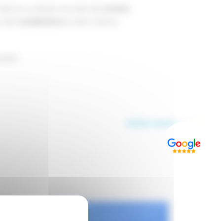
 dans la conduite une tête de
caméra
t des
canalisations
et donc faire le
 bien.
Article suivant
→