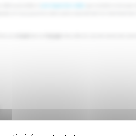
s allons procéder à
une inspection vidéo
qui consiste à envoyer
pareil, et nous pourrons ainsi suivre exactement le cheminemen
ttre un
croquis
de ce
traçage
très utile en cas de vente de votre