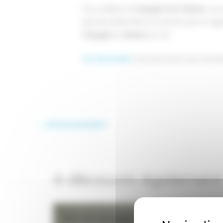
Pour réaliser le
traçage d’un réseau
, nou
qui sera détectée en surface par un ap
traçage
du
réseau
au sol.
Sur demande
, nous pouvons vous reme
←
Article précédent
A découvrir également