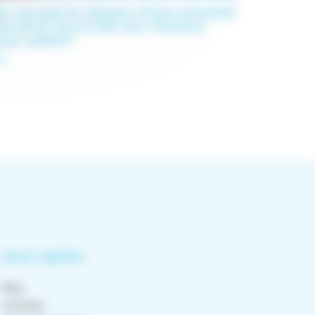
st-ce que le réseau d’eau pluviale
oit être raccordé aux réseaux
aux usées?
Q
Liens rapides
Blog
Activités