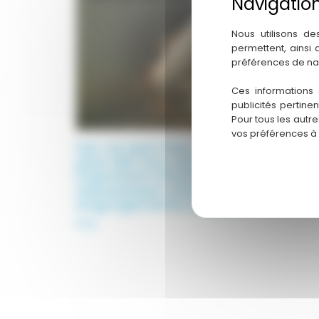
Nous utilisons de
permettent, ainsi
préférences de na
Ces informations 
publicités pertine
Pour tous les autr
vos préférences à
Est-ce que l’eau calcaire bouche
plus vite nos canalisations ? Est-il
important d’installer un
adoucisseur d’eau pour limiter les
engorgements à répétition ?
FAQ