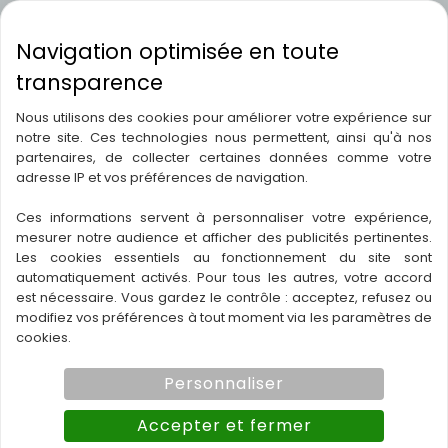
Nous utilisons des cookies pour améliorer votre expérience sur
notre site. Ces technologies nous permettent, ainsi qu'à nos
partenaires, de collecter certaines données comme votre
Ce que disent nos clients
adresse IP et vos préférences de navigation.
Ces informations servent à personnaliser votre expérience,
mesurer notre audience et afficher des publicités pertinentes.
Les cookies essentiels au fonctionnement du site sont
automatiquement activés. Pour tous les autres, votre accord
est nécessaire. Vous gardez le contrôle : acceptez, refusez ou
modifiez vos préférences à tout moment via les paramètres de
cookies.
Personnaliser
Nos dernières actualités
Accepter et fermer